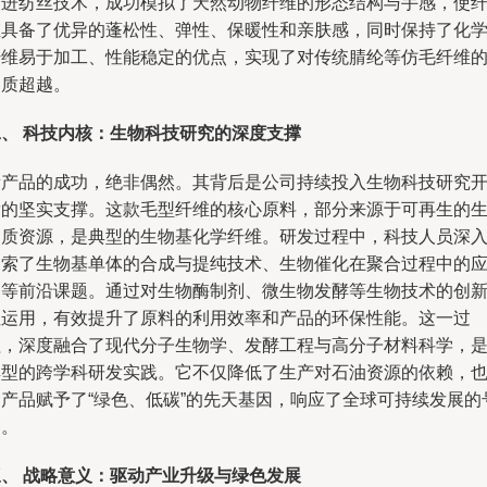
改进纺丝技术，成功模拟了天然动物纤维的形态结构与手感，使
维具备了优异的蓬松性、弹性、保暖性和亲肤感，同时保持了化
纤维易于加工、性能稳定的优点，实现了对传统腈纶等仿毛纤维
品质超越。
二、 科技内核：生物科技研究的深度支撑
新产品的成功，绝非偶然。其背后是公司持续投入生物科技研究
发的坚实支撑。这款毛型纤维的核心原料，部分来源于可再生的
物质资源，是典型的生物基化学纤维。研发过程中，科技人员深
探索了生物基单体的合成与提纯技术、生物催化在聚合过程中的
用等前沿课题。通过对生物酶制剂、微生物发酵等生物技术的创
性运用，有效提升了原料的利用效率和产品的环保性能。这一过
程，深度融合了现代分子生物学、发酵工程与高分子材料科学，
典型的跨学科研发实践。它不仅降低了生产对石油资源的依赖，
为产品赋予了“绿色、低碳”的先天基因，响应了全球可持续发展的
召。
三、 战略意义：驱动产业升级与绿色发展