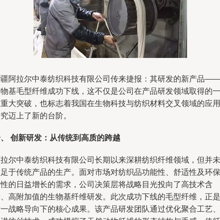
新疆阿拉尔中泰纺织科技有限公司传来捷报：其研发的新产品—
生物基毛型纤维成功下线，这不仅是公司在产品研发领域取得的
项重大突破，也标志着我国在生物科技与纺织材料交叉领域的应
研究迈上了新的台阶。
一、 创新研发：从传统到高质的跨越
阿拉尔中泰纺织科技有限公司长期以来深耕纺织纤维领域，但并
满足于传统产品的生产。面对市场对纺织品功能性、舒适性及环
属性的日益增长的需求，公司决策层将战略目光投向了高技术含
量、高附加值的生物基纤维研发。此次成功下线的毛型纤维，正
这一战略导向下的核心成果。该产品研发团队通过优化聚合工艺